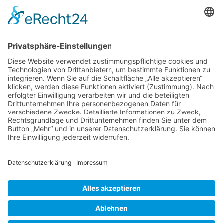
←
Voriger Eintrag
Nächster Eintrag
→
Impressum
Ralf Krauter – Science Reporter
Mehlemer Str. 15, 50968 Köln
USt-IdNr.: DE258510696
Kontakt
Tel.: 0221 / 27 18 396
Mail:
info@ralf-krauter.de