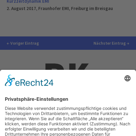
Kurzzeitdynamik EMI
2. August 2017, Fraunhofer EMI, Freiburg im Breisgau
←
Voriger Eintrag
Nächster Eintrag
→
Impressum
Ralf Krauter – Science Reporter
Mehlemer Str. 15, 50968 Köln
USt-IdNr.: DE258510696