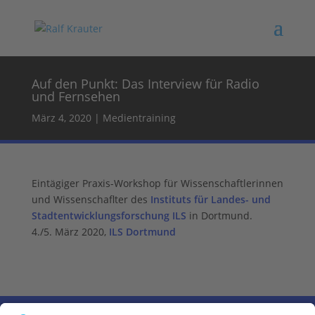
Auf den Punkt: Das Interview für Radio
und Fernsehen
März 4, 2020
|
Medientraining
Eintägiger Praxis-Workshop für Wissenschaftlerinnen
und Wissenschaflter des
Instituts für Landes- und
Stadtentwicklungsforschung ILS
in Dortmund.
4./5. März 2020,
ILS Dortmund
←
Voriger Eintrag
Nächster Eintrag
→