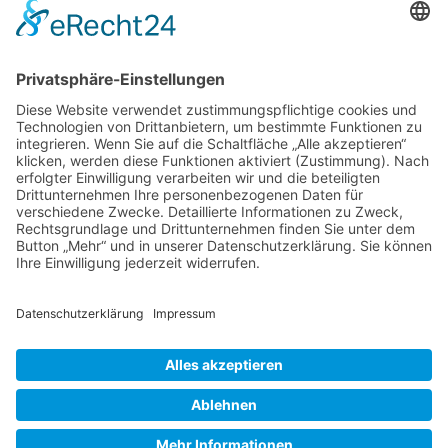
Impressum
Ralf Krauter – Science Reporter
Mehlemer Str. 15, 50968 Köln
USt-IdNr.: DE258510696
Kontakt
Tel.: 0221 / 27 18 396
Mail:
info@ralf-krauter.de