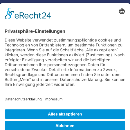
←
Voriger Eintrag
Nächster Eintrag
→
Impressum
Ralf Krauter – Science Reporter
Mehlemer Str. 15, 50968 Köln
USt-IdNr.: DE258510696
Kontakt
Tel.: 0221 / 27 18 396
Mail:
info@ralf-krauter.de