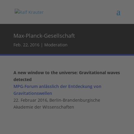
Max-Planck-Gesellschaft
Feb. 22, 2016
|
Moderation
A new window to the universe: Gravitational waves
detected
MPG-Forum anlässlich der Entdeckung von
Gravitationswellen
22. Februar 2016, Berlin-Brandenburgische
Akademie der Wissenschaften