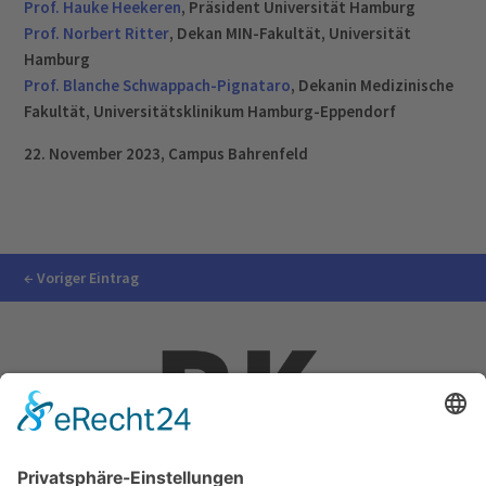
Prof. Hauke Heekeren
, Präsident Universität Hamburg
Prof. Norbert Ritter
, Dekan MIN-Fakultät, Universität
Hamburg
Prof. Blanche Schwappach-Pignataro
, Dekanin Medizinische
Fakultät, Universitätsklinikum Hamburg-Eppendorf
22. November 2023, Campus Bahrenfeld
←
Voriger Eintrag