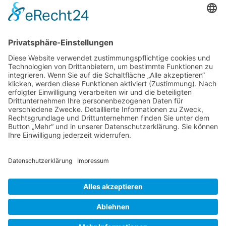
Impressum
Ralf Krauter – Science Reporter
Mehlemer Str. 15, 50968 Köln
USt-IdNr.: DE258510696
Kontakt
Tel.: 0221 / 27 18 396
Mail:
info@ralf-krauter.de