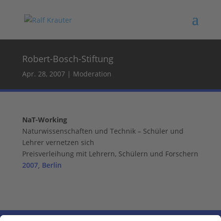
Robert-Bosch-Stiftung
Apr. 28, 2007
|
Moderation
NaT-Working
Naturwissenschaften und Technik – Schüler und
Lehrer vernetzen sich
Preisverleihung mit Lehrern, Schülern und Forschern
2007, Berlin
←
Voriger Eintrag
Nächster Eintrag
→