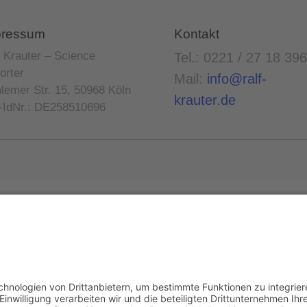
pressum
Kontakt
f Krauter – Science
Tel.: 0221 / 27 18 396
orter
Mail:
info@ralf-
lemer Str. 15, 50968 Köln
krauter.de
-IdNr.: DE258510696