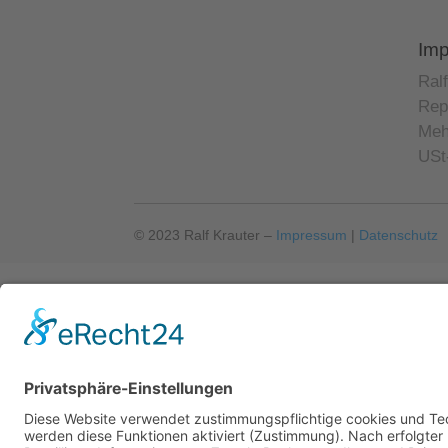
Im
Ral
Rep
Meh
USt
© 2023 Ralf Krauter –
Impressum
|
Datenschutz