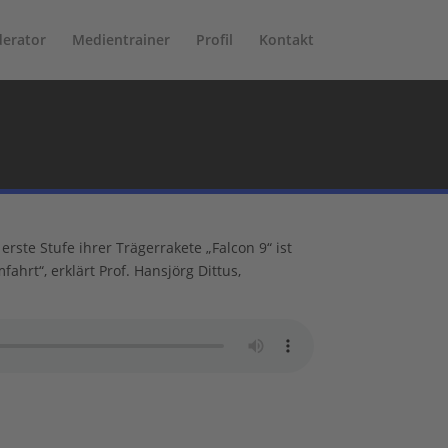
erator
Medientrainer
Profil
Kontakt
ste Stufe ihrer Trägerrakete „Falcon 9“ ist
hrt“, erklärt Prof. Hansjörg Dittus,