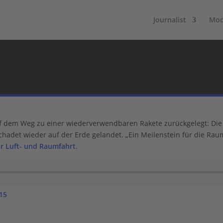
Journalist
Mod
 dem Weg zu einer wiederverwendbaren Rakete zurückgelegt: Die er
adet wieder auf der Erde gelandet. „Ein Meilenstein für die Raumfa
r Luft- und Raumfahrt
.
015