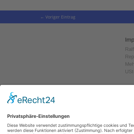
←
Voriger Eintrag
Im
Ral
Rep
Meh
USt
© 2023 Ralf Krauter –
Impressum
|
Datenschutz