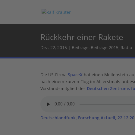
Rückkehr einer Rakete
Dez. 22, 2015
|
Beiträge
,
Beiträge 2015
,
Radio
Die US-Firma
SpaceX
hat einen Meilenstein auf
nach einem kurzen Flug im All erstmals unbesch
Vorstandsmitglied des
Deutschen Zentrums fü
Deutschlandfunk, Forschung Aktuell, 22.12.2