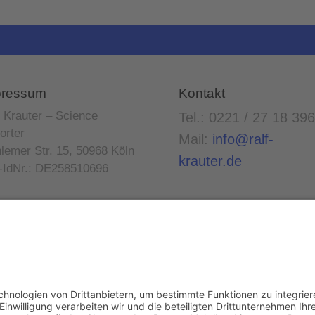
pressum
Kontakt
f Krauter – Science
Tel.: 0221 / 27 18 396
orter
Mail:
info@ralf-
lemer Str. 15, 50968 Köln
krauter.de
-IdNr.: DE258510696