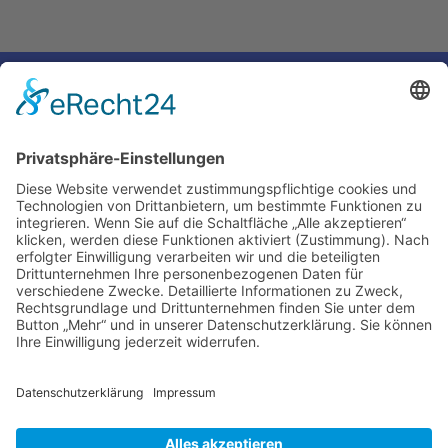
←
Voriger Eintrag
Nächster Eintrag
→
Impressum
Ralf Krauter – Science Reporter
Mehlemer Str. 15, 50968 Köln
USt-IdNr.: DE258510696
Kontakt
Tel.: 0221 / 27 18 396
Mail:
info@ralf-krauter.de