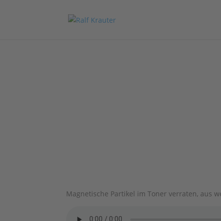
Dokumentenfälschern auf
März 18, 2013
|
Beiträge
,
Beiträge 2013
,
Radio
Magnetische Partikel im Toner verraten, aus w