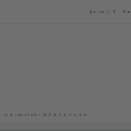
Journalist
Mod
 der Spur
elchem Laserdrucker ein Blatt Papier stammt.