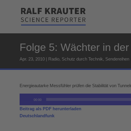
Folge 5: Wächter in de
Apr. 23, 2010
|
Radio
,
Schutz durch Technik
,
Sendereihen
Energieautarke Messfühler prüfen die Stabilität von Tunnel
Audio-
00:00
Player
Beitrag als PDF herunterladen
Deutschlandfunk