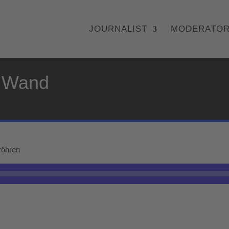
JOURNALIST
MODERATO
r Wand
röhren