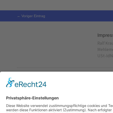
←
Voriger Eintrag
Impre
Ralf Kra
Mehlemer
USt-IdNr
© 2023 Ralf Krauter –
Impressum
|
Datenschutz