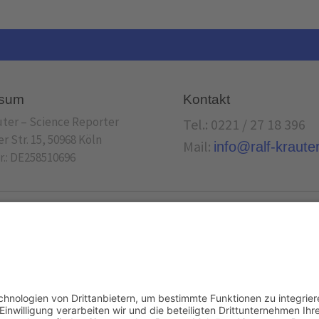
ssum
Kontakt
uter – Science Reporter
Tel.: 0221 / 27 18 396
 Str. 15, 50968 Köln
Mail:
info@ralf-kraute
.: DE258510696