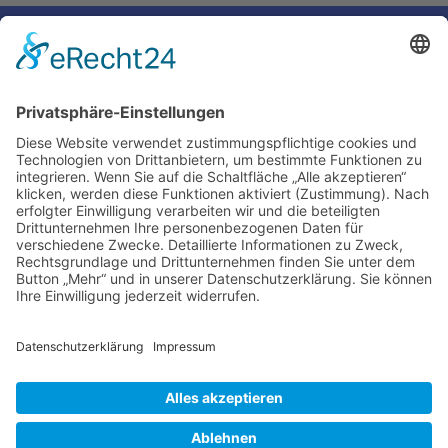
←
Voriger Eintrag
Nächster Eintrag
→
Impressum
Ralf Krauter – Science Reporter
Mehlemer Str. 15, 50968 Köln
USt-IdNr.: DE258510696
Kontakt
Tel.: 0221 / 27 18 396
Mail:
info@ralf-krauter.de