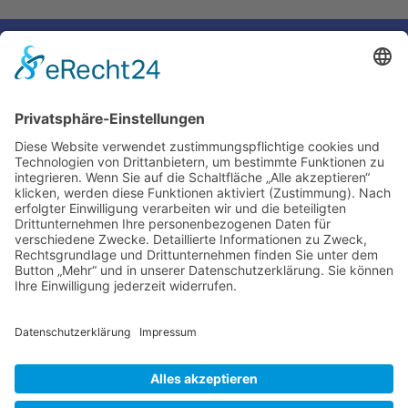
←
Voriger Eintrag
Nächster Eintrag
→
Impressum
Ralf Krauter – Science Reporter
Mehlemer Str. 15, 50968 Köln
USt-IdNr.: DE258510696
Kontakt
Tel.: 0221 / 27 18 396
Mail:
info@ralf-krauter.de