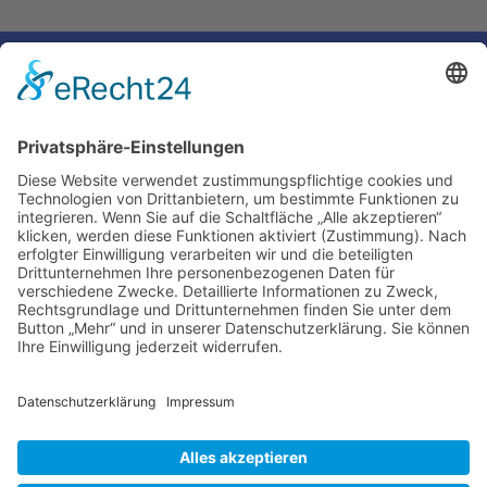
←
Voriger Eintrag
Nächster Eintrag
→
Impressum
Ralf Krauter – Science Reporter
Mehlemer Str. 15, 50968 Köln
USt-IdNr.: DE258510696
Kontakt
Tel.: 0221 / 27 18 396
Mail:
info@ralf-krauter.de