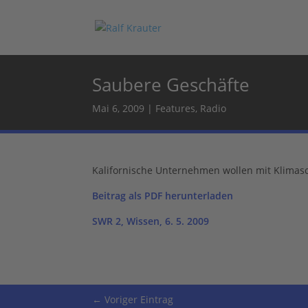
Saubere Geschäfte
Mai 6, 2009
|
Features
,
Radio
Kalifornische Unternehmen wollen mit Klima
Beitrag als PDF herunterladen
SWR 2, Wissen, 6. 5. 2009
←
Voriger Eintrag