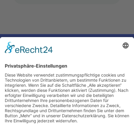
←
Voriger Eintrag
Nächster Eintrag
→
Impressum
Ralf Krauter – Science Reporter
Mehlemer Str. 15, 50968 Köln
USt-IdNr.: DE258510696
Kontakt
Tel.: 0221 / 27 18 396
Mail:
info@ralf-krauter.de