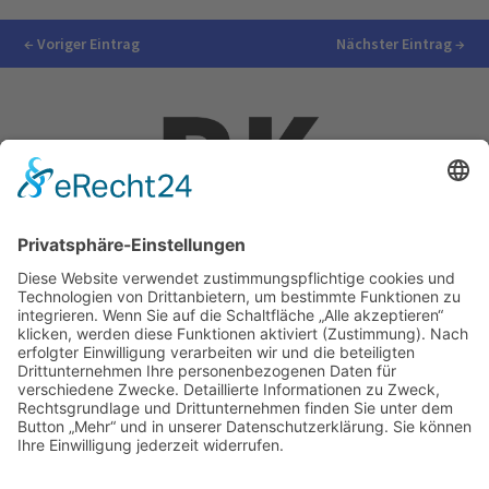
←
Voriger Eintrag
Nächster Eintrag
→
Impressum
Ralf Krauter – Science Reporter
Mehlemer Str. 15, 50968 Köln
USt-IdNr.: DE258510696
Kontakt
Tel.: 0221 / 27 18 396