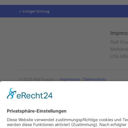
←
Voriger Eintrag
Impre
Ralf Kra
Mehleme
USt-IdN
© 2023 Ralf Krauter –
Impressum
|
Datenschutz