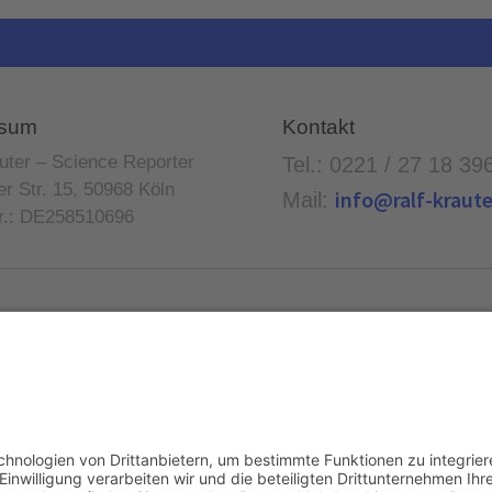
ssum
Kontakt
uter – Science Reporter
Tel.: 0221 / 27 18 39
r Str. 15, 50968 Köln
info@ralf-kraute
Mail:
r.: DE258510696