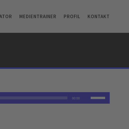
ATOR
MEDIENTRAINER
PROFIL
KONTAKT
Pfeiltasten
00:00
Hoch/Runter
benutzen,
um
die