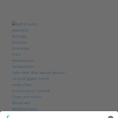
Journalist
Beiträge
Features
Interviews
Print
Rezensionen
Sendereihen
Tolle Idee! Was wurde daraus?
Technik gegen Terror
Heiße Öfen
Schutz durch Technik
Clean and Green
Moderator
Medientrainer
Profil