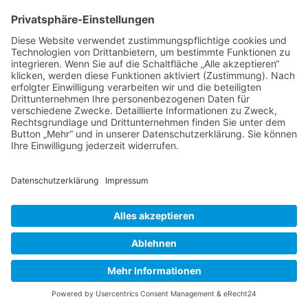
Impressum
Ralf Krauter – Science Reporter
Mehlemer Str. 15, 50968 Köln
USt-IdNr.: DE258510696
Kontakt
Tel.: 0221 / 27 18 396
Mail:
info@ralf-krauter.de
© 2023 Ralf Krauter –
Impressum
|
Datenschutz