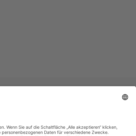
6
r.de