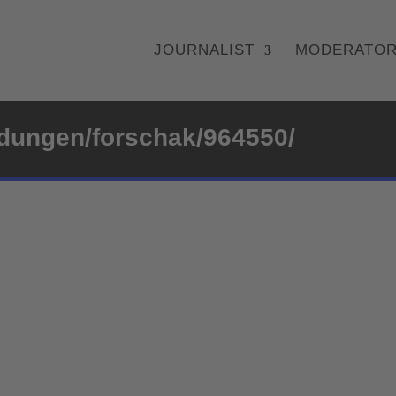
JOURNALIST
MODERATO
ndungen/forschak/964550/