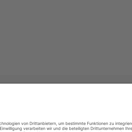
ssum
Kontakt
uter – Science Reporter
Tel.: 0221 / 27 18 39
r Str. 15, 50968 Köln
Mail:
info@ralf-kraute
r.: DE258510696