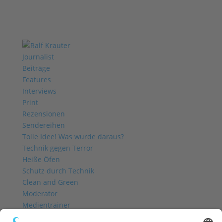
Journalist
Beiträge
Features
Interviews
Print
Rezensionen
Sendereihen
Tolle Idee! Was wurde daraus?
Technik gegen Terror
Heiße Öfen
Schutz durch Technik
Clean and Green
Moderator
Medientrainer
Profil