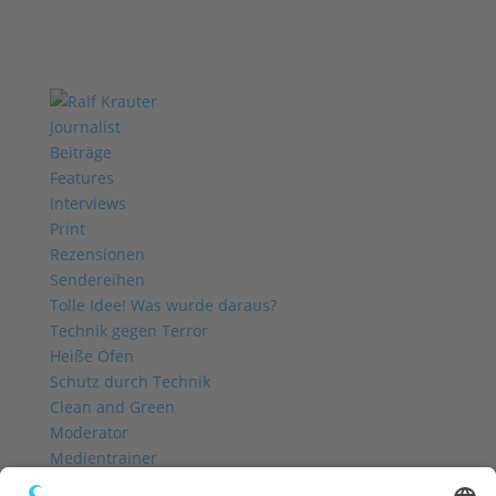
Journalist
Beiträge
Features
Interviews
Print
Rezensionen
Sendereihen
Tolle Idee! Was wurde daraus?
Technik gegen Terror
Heiße Öfen
Schutz durch Technik
Clean and Green
Moderator
Medientrainer
Profil