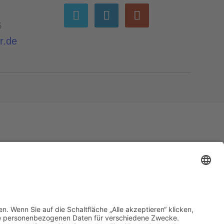
6
r.de