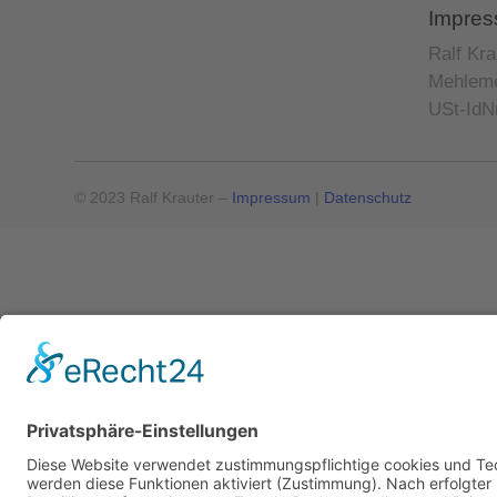
Impre
Ralf Kra
Mehleme
USt-IdN
© 2023 Ralf Krauter –
Impressum
|
Datenschutz