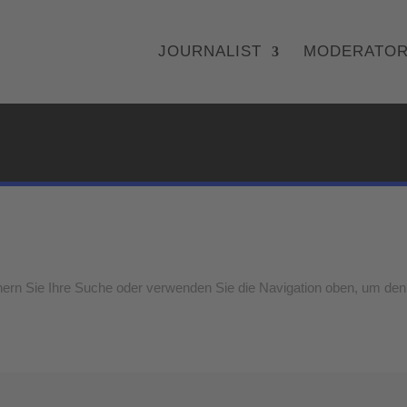
JOURNALIST
MODERATO
nern Sie Ihre Suche oder verwenden Sie die Navigation oben, um den 