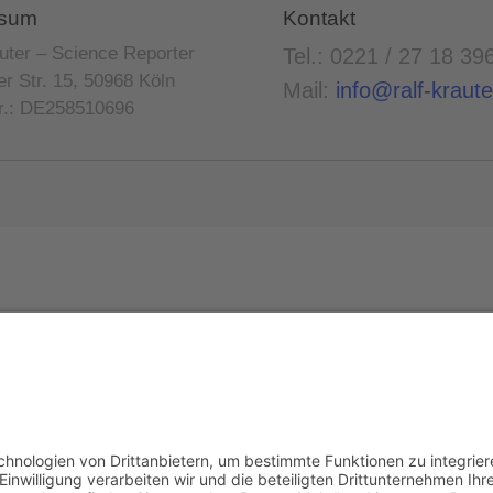
ssum
Kontakt
uter – Science Reporter
Tel.: 0221 / 27 18 39
r Str. 15, 50968 Köln
Mail:
info@ralf-kraute
r.: DE258510696