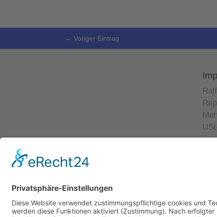
←
Voriger Eintrag
Im
Ral
Rep
Meh
USt
© 2023 Ralf Krauter –
Impressum
|
Datenschutz