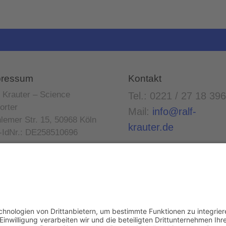
pressum
Kontakt
f Krauter – Science
Tel.: 0221 / 27 18 396
orter
Mail:
info@ralf-
lemer Str. 15, 50968 Köln
krauter.de
-IdNr.: DE258510696