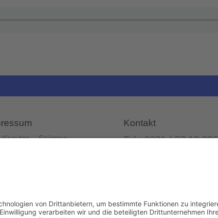
pressum
Kontakt
f Krauter – Science
Tel.: 0221 / 27 18 396
orter
Mail:
info@ralf-
lemer Str. 15, 50968 Köln
krauter.de
-IdNr.: DE258510696