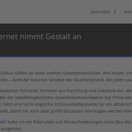
Journalist
Mod
ernet nimmt Gestalt an
bus tüfteln an einer zweiten Quantenrevolution. Ihre Vision: E
eße – dank der bizarren Gesetze der Quantenphysik, die jeden Laus
skutierten führende Vertreter aus Forschung und Industrie den akt
 Bei der satellitengestützten Quantenkommunikation hat China ak
och fehlt eine technologische Schlüsselkomponente für ein abhörsi
stärkt, damit sie auch über große Distanzen übertragen werden kö
nkt‘
habe ich die Potenziale und Herausforderungen beim Bau de
ausgelotet.