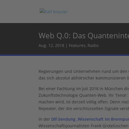
Web Q.0: Das Quantenint
Aug. 12, 2018
|
Features
,
Radio
Regierungen und Unternehmen rund um den Glo
das sich absolut abhörsicher kommunizieren li
Bei einer Fachtung im Juli 2018 in München di
Zukunftstechnologie Quanten-Web. Ihr Tenor:
machen wird, ist derzeit völlig offen. Denn n
Repeater, der die verschlüsselten Signale ver
In der
Dlf-Sendung ‚Wissenschaft im Brennpu
Wissenschaftsjournalisten Frank Grotelüschen 