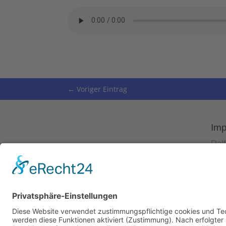
←
Voriger Eintrag
Im
Ral
Rep
Meh
USt
© 2023 Ralf Krauter –
Impressum
|
Datenschutz