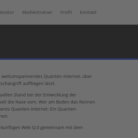
erator
Medientrainer
Profil
Kontakt
in weltumspannendes Quanten-Internet, über
changriff auffliegen lässt.
uellen Stand bei der Entwicklung der
tuell die Nase vorn. Wer am Boden das Rennen
cheres Quanten-Internet: Ein Quanten-
nnen.
s künftigen Web Q.0 gemeinsam mit dem