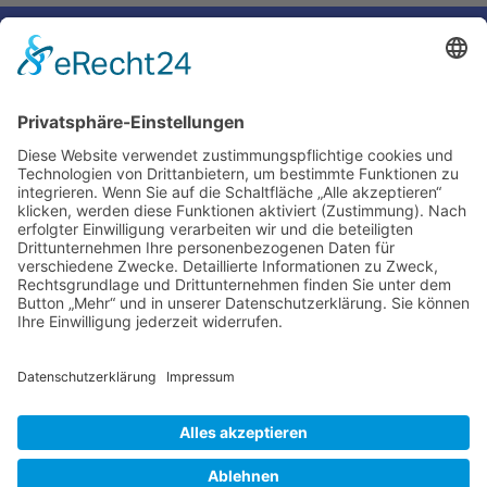
←
Voriger Eintrag
Nächster Eintrag
→
Impressum
Ralf Krauter – Science Reporter
Mehlemer Str. 15, 50968 Köln
USt-IdNr.: DE258510696
Kontakt
Tel.: 0221 / 27 18 396
Mail:
info@ralf-krauter.de