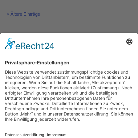
« Ältere Einträge
Impressum
Ralf Krauter – Science Reporter
Mehlemer Str. 15, 50968 Köln
USt-IdNr.: DE258510696
Kontakt
Tel.: 0221 / 27 18 396
Mail:
info@ralf-krauter.de