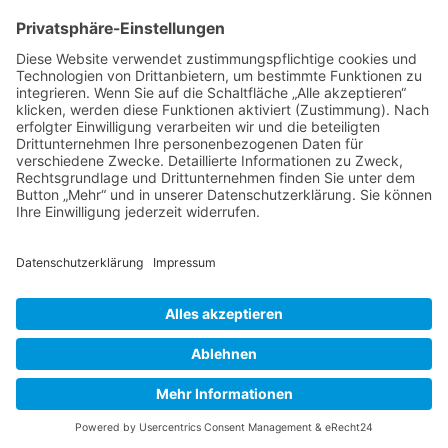
Impressum
Ralf Krauter – Science Reporter
Mehlemer Str. 15, 50968 Köln
USt-IdNr.: DE258510696
Kontakt
Tel.: 0221 / 27 18 396
Mail:
info@ralf-krauter.de
© 2023 Ralf Krauter –
Impressum
|
Datenschutz