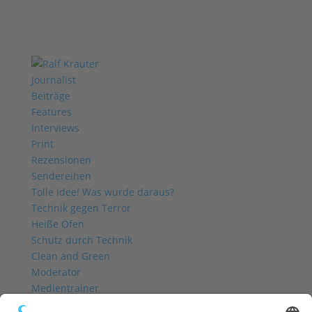
Journalist
Beiträge
Features
Interviews
Print
Rezensionen
Sendereihen
Tolle Idee! Was wurde daraus?
Technik gegen Terror
Heiße Öfen
Schutz durch Technik
Clean and Green
Moderator
Medientrainer
Profil