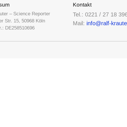
ssum
Kontakt
uter – Science Reporter
Tel.: 0221 / 27 18 39
r Str. 15, 50968 Köln
Mail:
info@ralf-kraute
r.: DE258510696