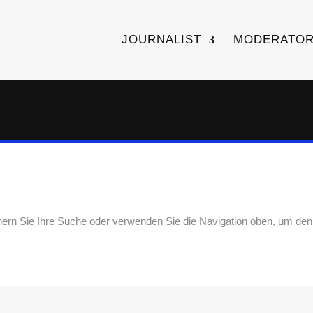
JOURNALIST
MODERATO
nern Sie Ihre Suche oder verwenden Sie die Navigation oben, um den 