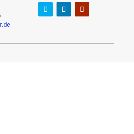
6
r.de