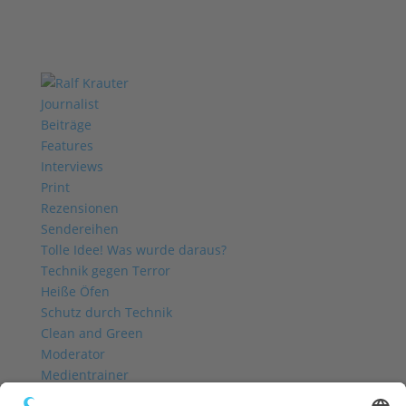
Journalist
Beiträge
Features
Interviews
Print
Rezensionen
Sendereihen
Tolle Idee! Was wurde daraus?
Technik gegen Terror
Heiße Öfen
Schutz durch Technik
Clean and Green
Moderator
Medientrainer
Profil