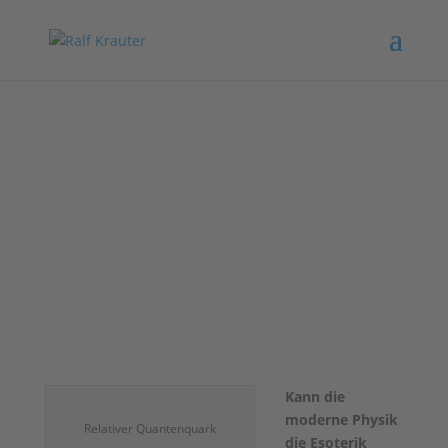
Relativer Quantenquark
Juni 25, 2017
|
Rezensionen
Kann die
moderne Physik
Relativer Quantenquark
die Esoterik