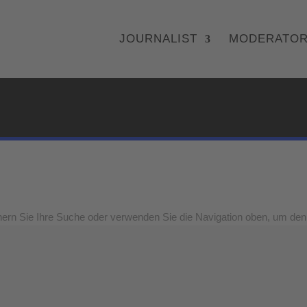
JOURNALIST
MODERATO
nern Sie Ihre Suche oder verwenden Sie die Navigation oben, um den 