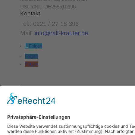
USt-IdNr.: DE258510696
Kontakt
Tel.: 0221 / 27 18 396
Mail:
info@ralf-krauter.de
Folgen
Folgen
Folgen
© 2023 Ralf Krauter –
Impressum
|
Datenschutz