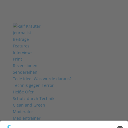
Journalist
Beiträge
Features
Interviews
Print
Rezensionen
Sendereihen
Tolle Idee! Was wurde daraus?
Technik gegen Terror
Heiße Öfen
Schutz durch Technik
Clean and Green
Moderator
Medientrainer
Profil